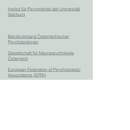
Institut für Psychologie der Universität
Salzburg
Berufsverband Österreichischer
PsychologInnen
Gesellschaft für Neuropsychologie
Österreich
European Federation of Psychologists‘
Associations (EFPA)
International Union of Psychological
Science (IUPsyS)
Deutsche Gesellschaft für Psychologie
(DGPs)
Schweizerische Gesellschaft für
Psychologie (SGP)